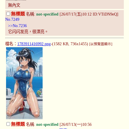
無內文
無標題
名稱:
not-specified
[26/07/17(五)10:12 ID:VTiDN9eQ]
No.7249
>>No.7236
它闪闪发亮，很漂亮。
檔名：
1783911416992.png
-(1582 KB, 736x1455)
[以預覽圖顯示]
無標題
名稱:
not-specified
[26/07/13(一)10:56