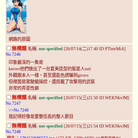
網路的原圖
無標題
名稱:
not-specified
[26/07/14(二)17:40 ID:PTimrMiA]
No.7246
印象最深的一集是
keroro他們做出了一台夏美造型的藍星人suit
外觀跟本人一樣，甚至還能色誘騙到giroro
但裡面是駕駛艙操控，還搭載了攻擊用的武裝
非常的弄歪性癖
無標題
名稱:
not-specified
[26/07/15(三)21:50 ID:WEKNkvJM]
No.7247
>>No.7246
我記得好像是要整伍長的整人節目
無標題
名稱:
not-specified
[26/07/15(三)21:54 ID:WEKNkvJM]
No.7248