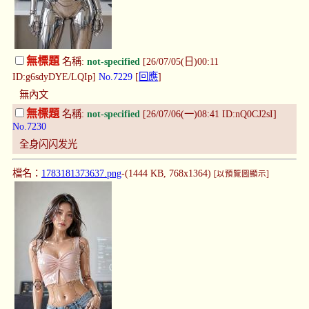
無標題
名稱:
not-specified
[26/07/05(日)00:11
ID:g6sdyDYE/LQIp]
No.7229
[
回應
]
無內文
無標題
名稱:
not-specified
[26/07/06(一)08:41 ID:nQ0CJ2sI]
No.7230
全身闪闪发光
檔名：
1783181373637.png
-(1444 KB, 768x1364)
[以預覽圖顯示]