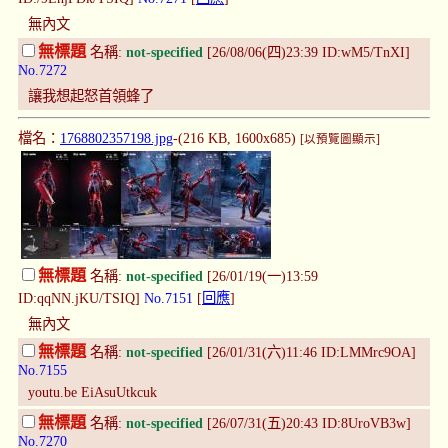
無內文
無標題
名稱:
not-specified
[26/08/06(四)23:39 ID:wM5/TnXI]
No.7272
讓我想起怒首領蜂了
檔名：
1768802357198.jpg
-(216 KB, 1600x685)
[以預覽圖顯示]
無標題
名稱:
not-specified
[26/01/19(一)13:59
ID:qqNN.jKU/TSIQ]
No.7151
[
回應
]
無內文
無標題
名稱:
not-specified
[26/01/31(六)11:46 ID:LMMrc9OA]
No.7155
youtu.be EiAsuUtkcuk
無標題
名稱:
not-specified
[26/07/31(五)20:43 ID:8UroVB3w]
No.7270