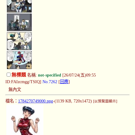
無標題
名稱:
not-specified
[26/07/24(五)09:55
ID:FAIzcmgg/TSIQ]
No.7262
[
回應
]
無內文
檔名：
1784270749000.png
-(1139 KB, 720x1472)
[以預覽圖顯示]