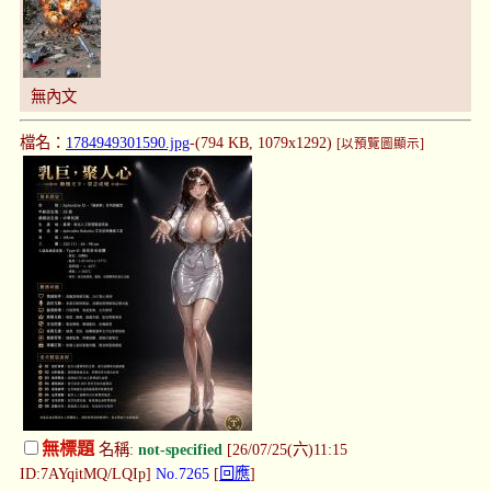
無內文
檔名：
1784949301590.jpg
-(794 KB, 1079x1292)
[以預覽圖顯示]
無標題
名稱:
not-specified
[26/07/25(六)11:15
ID:7AYqitMQ/LQIp]
No.7265
[
回應
]