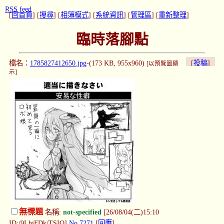
RSS feed
[
回首頁
] [
搜尋
] [
相簿模式
] [
系統資訊
] [
管理區
] [
重新整理
]
臨時落腳點
檔名：
1785827412650.jpg
-(173 KB, 955x960)
[
投稿
]
[以預覽圖顯
示]
無標題
名稱:
not-specified
[26/08/04(二)15:10
ID:/9LhjFDk/TSIQ]
No.7271
[
回應
]