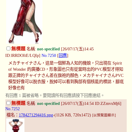
無標題
名稱:
not-specified
[26/07/17(五)14:45
ID:lRRDOItE/LQIp]
No.7250
[
回應
]
メカチャイナさん，這是一個鮮為人知的機娘，只出現在 Spirit
of Wonder 的廣播CD，形象圖也只有從當時出的PVC模型才得知
跟正牌的チャイナさん差在旗袍的顏色，メカチャイナさんPVC
模型好像可以脫衣服，脫掉可以看到胸部有個核能的標誌，腳底
好像也有
有回應 1 篇被省略。要閱讀所有回應請按下回應連結。
無標題
名稱:
not-specified
[26/07/17(五)14:54 ID:ZZmvxMj6]
No.7252
檔名：
1784271294416.png
-(1126 KB, 720x1472)
[以預覽圖顯示]