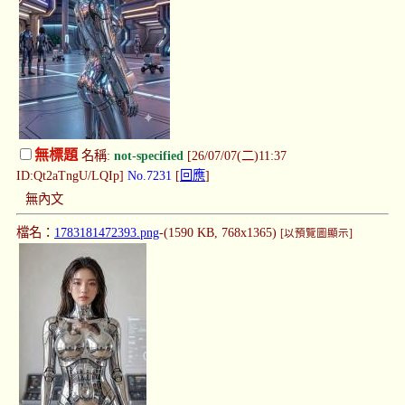
無標題
名稱:
not-specified
[26/07/07(二)11:37
ID:Qt2aTngU/LQIp]
No.7231
[
回應
]
無內文
檔名：
1783181472393.png
-(1590 KB, 768x1365)
[以預覽圖顯示]