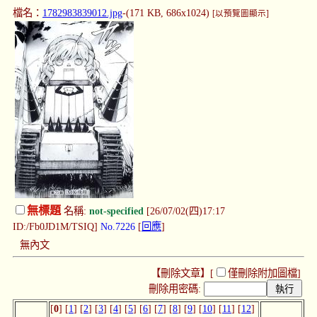
檔名：
1782983839012.jpg
-(171 KB, 686x1024)
[以預覽圖顯示]
無標題
名稱:
not-specified
[26/07/02(四)17:17
ID:/Fb0JD1M/TSIQ]
No.7226
[
回應
]
無內文
【刪除文章】[
僅刪除附加圖檔
]
刪除用密碼:
[
0
] [
1
] [
2
] [
3
] [
4
] [
5
] [
6
] [
7
] [
8
] [
9
] [
10
] [
11
] [
12
]