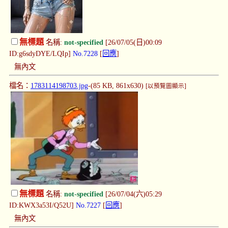
無標題
名稱:
not-specified
[26/07/05(日)00:09
ID:g6sdyDYE/LQIp]
No.7228
[
回應
]
無內文
檔名：
1783114198703.jpg
-(85 KB, 861x630)
[以預覽圖顯示]
無標題
名稱:
not-specified
[26/07/04(六)05:29
ID:KWX3a53I/Q52U]
No.7227
[
回應
]
無內文