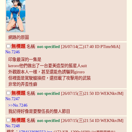
網路的原圖
無標題
名稱:
not-specified
[26/07/14(二)17:40 ID:PTimrMiA]
No.7246
印象最深的一集是
keroro他們做出了一台夏美造型的藍星人suit
外觀跟本人一樣，甚至還能色誘騙到giroro
但裡面是駕駛艙操控，還搭載了攻擊用的武裝
非常的弄歪性癖
無標題
名稱:
not-specified
[26/07/15(三)21:50 ID:WEKNkvJM]
No.7247
>>No.7246
我記得好像是要整伍長的整人節目
無標題
名稱:
not-specified
[26/07/15(三)21:54 ID:WEKNkvJM]
No.7248