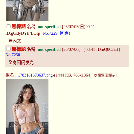
無標題
名稱:
not-specified
[26/07/05(日)00:11
ID:g6sdyDYE/LQIp]
No.7229
[
回應
]
無內文
無標題
名稱:
not-specified
[26/07/06(一)08:41 ID:nQ0CJ2sI]
No.7230
全身闪闪发光
檔名：
1783181373637.png
-(1444 KB, 768x1364)
[以預覽圖顯示]