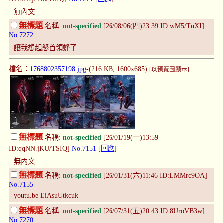
無內文
無標題
名稱:
not-specified
[26/08/06(四)23:39 ID:wM5/TnXI]
No.7272
讓我想起怒首領蜂了
檔名：
1768802357198.jpg
-(216 KB, 1600x685)
[以預覽圖顯示]
無標題
名稱:
not-specified
[26/01/19(一)13:59
ID:qqNN.jKU/TSIQ]
No.7151
[
回應
]
無內文
無標題
名稱:
not-specified
[26/01/31(六)11:46 ID:LMMrc9OA]
No.7155
youtu.be EiAsuUtkcuk
無標題
名稱:
not-specified
[26/07/31(五)20:43 ID:8UroVB3w]
No.7270