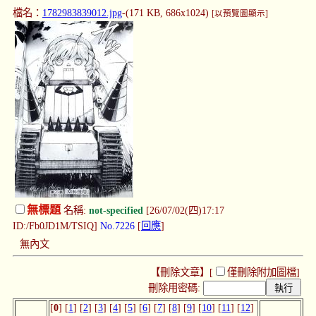
檔名：
1782983839012.jpg
-(171 KB, 686x1024)
[以預覽圖顯示]
無標題
名稱:
not-specified
[26/07/02(四)17:17
ID:/Fb0JD1M/TSIQ]
No.7226
[
回應
]
無內文
【刪除文章】[
僅刪除附加圖檔
]
刪除用密碼:
[
0
] [
1
] [
2
] [
3
] [
4
] [
5
] [
6
] [
7
] [
8
] [
9
] [
10
] [
11
] [
12
]