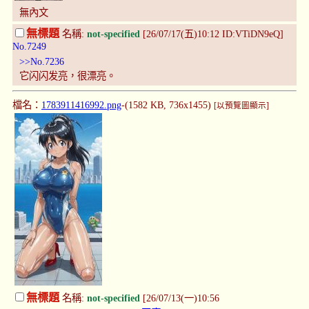
無內文
無標題
名稱:
not-specified
[26/07/17(五)10:12 ID:VTiDN9eQ]
No.7249
>>No.7236
它闪闪发亮，很漂亮。
檔名：
1783911416992.png
-(1582 KB, 736x1455)
[以預覽圖顯示]
無標題
名稱:
not-specified
[26/07/13(一)10:56