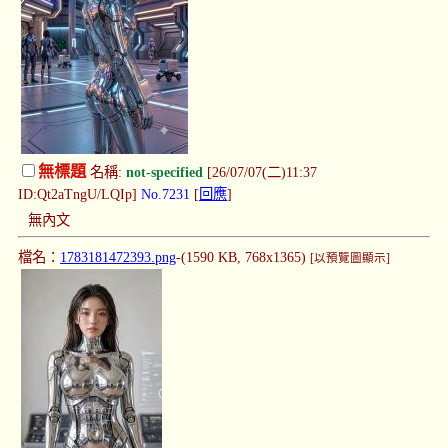
無標題
名稱:
not-specified
[26/07/07(二)11:37
ID:Qt2aTngU/LQIp]
No.7231
[
回應
]
無內文
檔名：
1783181472393.png
-(1590 KB, 768x1365)
[以預覽圖顯示]