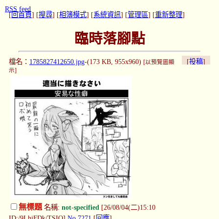
RSS feed
[
回首頁
] [
搜尋
] [
相簿模式
] [
系統資訊
] [
管理區
] [
重新整理
]
臨時落腳點
檔名：
1785827412650.jpg
-(173 KB, 955x960)
[
投稿
]
[以預覽圖顯
示]
無標題
名稱:
not-specified
[26/08/04(二)15:10
ID:/9LhjFDk/TSIQ]
No.7271
[
回應
]