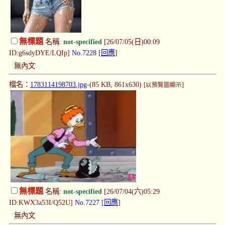
無標題
名稱:
not-specified
[26/07/05(日)00:09
ID:g6sdyDYE/LQIp]
No.7228
[
回應
]
無內文
檔名：
1783114198703.jpg
-(85 KB, 861x630)
[以預覽圖顯示]
無標題
名稱:
not-specified
[26/07/04(六)05:29
ID:KWX3a53I/Q52U]
No.7227
[
回應
]
無內文