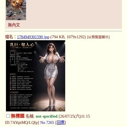
無內文
檔名：
1784949301590.jpg
-(794 KB, 1079x1292)
[以預覽圖顯示]
無標題
名稱:
not-specified
[26/07/25(六)11:15
ID:7AYqitMQ/LQIp]
No.7265
[
回應
]