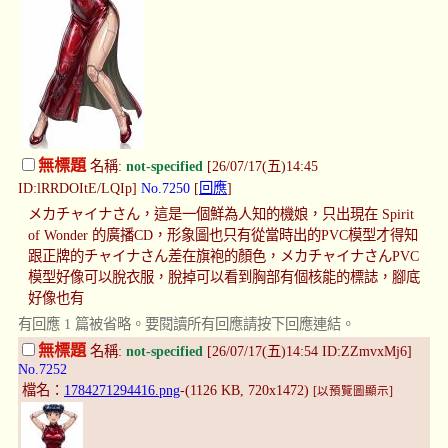
無標題
名稱:
not-specified
[26/07/17(五)14:45
ID:lRRDOItE/LQIp]
No.7250
[
回應
]
メカチャイナさん，這是一個鮮為人知的機娘，只出現在 Spirit
of Wonder 的廣播CD，形象圖也只有從當時出的PVC模型才得知
跟正牌的チャイナさん差在旗袍的顏色，メカチャイナさんPVC
模型好像可以脫衣服，脫掉可以看到胸部有個核能的標誌，腳底
好像也有
有回應 1 篇被省略。要閱讀所有回應請按下回應連結。
無標題
名稱:
not-specified
[26/07/17(五)14:54 ID:ZZmvxMj6]
No.7252
檔名：
1784271294416.png
-(1126 KB, 720x1472)
[以預覽圖顯示]