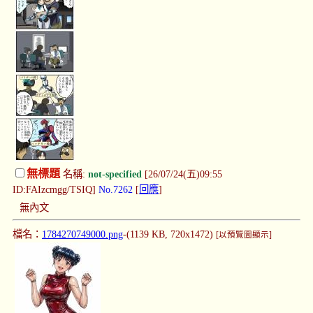
無標題
名稱:
not-specified
[26/07/24(五)09:55
ID:FAIzcmgg/TSIQ]
No.7262
[
回應
]
無內文
檔名：
1784270749000.png
-(1139 KB, 720x1472)
[以預覽圖顯示]