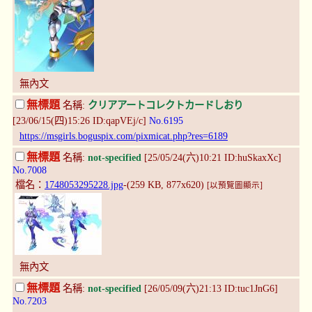
無內文
無標題
名稱:
クリアアートコレクトカードしおり
[23/06/15(四)15:26 ID:qapVEj/c]
No.6195
https://msgirls.boguspix.com/pixmicat.php?res=6189
無標題
名稱:
not-specified
[25/05/24(六)10:21 ID:huSkaxXc]
No.7008
檔名：
1748053295228.jpg
-(259 KB, 877x620)
[以預覽圖顯示]
無內文
無標題
名稱:
not-specified
[26/05/09(六)21:13 ID:tuc1JnG6]
No.7203