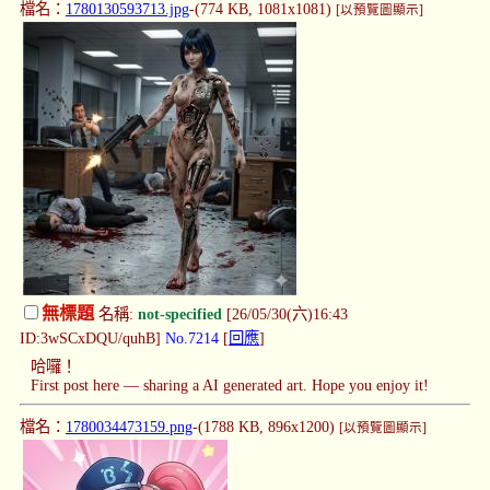
檔名：
1780130593713.jpg
-(774 KB, 1081x1081)
[以預覽圖顯示]
無標題
名稱:
not-specified
[26/05/30(六)16:43
ID:3wSCxDQU/quhB]
No.7214
[
回應
]
哈囉！
First post here — sharing a AI generated art. Hope you enjoy it!
檔名：
1780034473159.png
-(1788 KB, 896x1200)
[以預覽圖顯示]