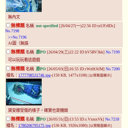
無內文
無標題
名稱:
not-specified
[26/04/27(一)22:56 ID:txUFr8Dc]
No.7198
>>No.7196
AI圖（無誤
無標題
名稱:
原PO
[26/04/29(三)22:22 ID:hV5RV3kk]
No.7199
可以玩玩看這遊戲
無標題
名稱:
原PO
[26/05/03(日)16:55 ID:rWz0fAfM]
No.7200
檔名：
1777798531746.jpg
-(150 KB, 1477x1108)
[以預覽圖顯示]
黛安娜受傷的樣子，確實也是機娘
無標題
名稱:
原PO
[26/05/31(日)13:53 ID:s.VxmxVk]
No.7218
檔名：
1780206795175.jpg
-(536 KB, 1920x1080)
[以預覽圖顯示]