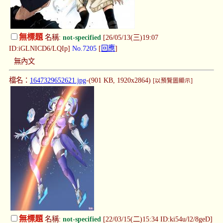
無標題
名稱:
not-specified
[26/05/13(三)19:07
ID:iGLNICD6/LQIp]
No.7205
[
回應
]
無內文
檔名：
1647329652621.jpg
-(901 KB, 1920x2864)
[以預覽圖顯示]
無標題
名稱:
not-specified
[22/03/15(二)15:34 ID:ki54u/l2/8geD]