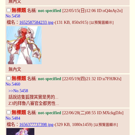
無內文
無標題
名稱:
not-specified
[22/05/15(日)12:06 ID:oQ4nAy2o]
No.5458
檔名：
1652587584233.jpg
-(131 KB, 850x915)
[以預覽圖顯示]
無內文
無標題
名稱:
not-specified
[22/05/19(四)21:32 ID:u7FHJKfs]
No.5460
>>No.5458
話說這隻狐狸其實是男的...
Z3的拜魯八審官全都男性...
無標題
名稱:
not-specified
[22/06/28(二)08:55 ID:MXckgDJo]
No.5484
檔名：
1656377737398.jpg
-(329 KB, 1080x1459)
[以預覽圖顯示]