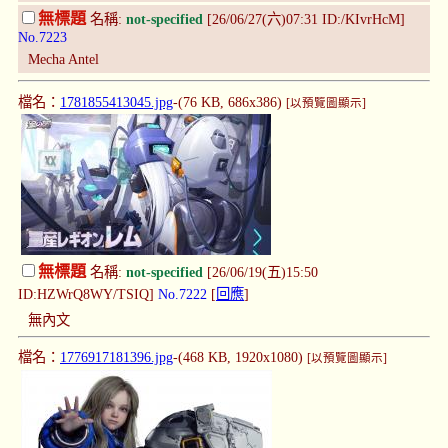
無標題
名稱:
not-specified
[26/06/27(六)07:31 ID:/KIvrHcM]
No.7223
Mecha Antel
檔名：
1781855413045.jpg
-(76 KB, 686x386)
[以預覽圖顯示]
無標題
名稱:
not-specified
[26/06/19(五)15:50
ID:HZWrQ8WY/TSIQ]
No.7222
[
回應
]
無內文
檔名：
1776917181396.jpg
-(468 KB, 1920x1080)
[以預覽圖顯示]