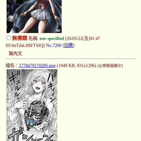
無標題
名稱:
not-specified
[26/05/22(五)01:47
ID:bnTdaL8M/TSIQ]
No.7208
[
回應
]
無內文
檔名：
1778479170209.png
-(1949 KB, 831x1296)
[以預覽圖顯示]