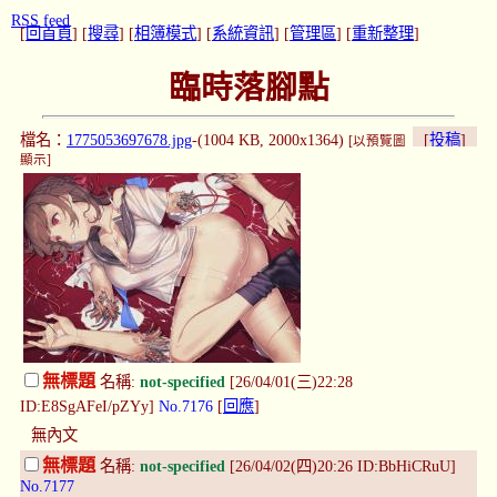
RSS feed
[
回首頁
] [
搜尋
] [
相簿模式
] [
系統資訊
] [
管理區
] [
重新整理
]
臨時落腳點
檔名：
1775053697678.jpg
-(1004 KB, 2000x1364)
[
投稿
]
[以預覽圖
顯示]
無標題
名稱:
not-specified
[26/04/01(三)22:28
ID:E8SgAFeI/pZYy]
No.7176
[
回應
]
無內文
無標題
名稱:
not-specified
[26/04/02(四)20:26 ID:BbHiCRuU]
No.7177