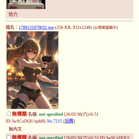
给力
檔名：
1780131079032.jpg
-(256 KB, 832x1248)
[以預覽圖顯示]
無標題
名稱:
not-specified
[26/05/30(六)16:51
ID:3wSCxDQU/quhB]
No.7215
[
回應
]
無內文
無標題
名稱:
not-specified
[26/05/30(六)16:53 ID:3wSCxDQU]