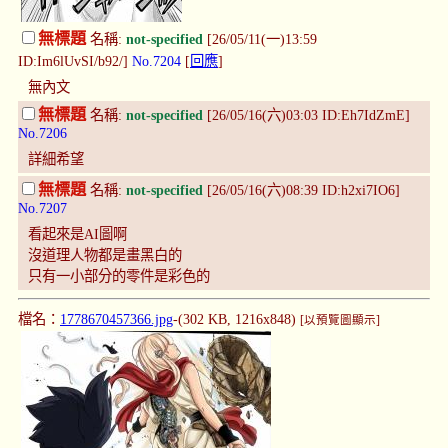
無標題
名稱:
not-specified
[26/05/11(一)13:59
ID:Im6lUvSI/b92/]
No.7204
[
回應
]
無內文
無標題
名稱:
not-specified
[26/05/16(六)03:03 ID:Eh7IdZmE]
No.7206
詳細希望
無標題
名稱:
not-specified
[26/05/16(六)08:39 ID:h2xi7IO6]
No.7207
看起來是AI圖啊
沒道理人物都是畫黑白的
只有一小部分的零件是彩色的
檔名：
1778670457366.jpg
-(302 KB, 1216x848)
[以預覽圖顯示]