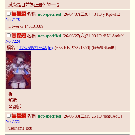
感覺是目前為止最色的一張
無標題
名稱:
not-specified
[26/04/07(二)07:43 ID:y.KptwK2]
No.7179
artworks 143101089
無標題
名稱:
not-specified
[26/06/27(六)21:00 ID:/EN1AmMs]
No.7224
檔名：
1782565215646.jpg
-(656 KB, 978x1500)
[以預覽圖顯示]
拆
都拆
全都拆
無標題
名稱:
not-specified
[26/06/30(二)19:25 ID:4idg6XqU]
No.7225
username itou