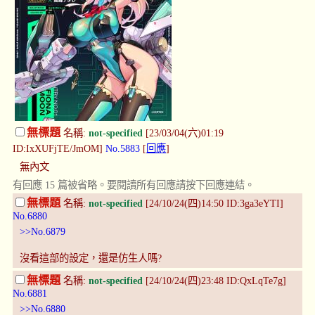
無標題
名稱:
not-specified
[23/03/04(六)01:19
ID:IxXUFjTE/JmOM]
No.5883
[
回應
]
無內文
有回應 15 篇被省略。要閱讀所有回應請按下回應連結。
無標題
名稱:
not-specified
[24/10/24(四)14:50 ID:3ga3eYTI]
No.6880
>>No.6879
沒看這部的設定，還是仿生人嗎?
無標題
名稱:
not-specified
[24/10/24(四)23:48 ID:QxLqTe7g]
No.6881
>>No.6880