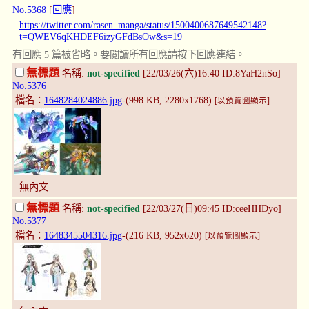
No.5368
[
回應
]
https://twitter.com/rasen_manga/status/1500400687649542148?
t=QWEV6qKHDEF6izyGFdBsOw&s=19
有回應 5 篇被省略。要閱讀所有回應請按下回應連結。
無標題
名稱:
not-specified
[22/03/26(六)16:40 ID:8YaH2nSo]
No.5376
檔名：
1648284024886.jpg
-(998 KB, 2280x1768)
[以預覽圖顯示]
無內文
無標題
名稱:
not-specified
[22/03/27(日)09:45 ID:ceeHHDyo]
No.5377
檔名：
1648345504316.jpg
-(216 KB, 952x620)
[以預覽圖顯示]