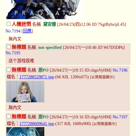
人機迷惘
名稱:
黛安娜
[26/04/23(四)12:06 ID:7SgtByhs/pL45]
No.7194
[
回應
]
無內文
無標題
名稱:
not-specified
[26/04/27(一)10:46 ID:Wi7D5DPk]
No.7195
这个游戏很难
無標題
名稱:
原PO
[26/04/27(一)19:15 ID:chgnVyHM]
No.7196
檔名：
1777288529871.jpg
-(66 KB, 1200x675)
[以預覽圖顯示]
無內文
無標題
名稱:
原PO
[26/04/27(一)19:16 ID:chgnVyHM]
No.7197
檔名：
1777288609641.jpg
-(317 KB, 1600x900)
[以預覽圖顯示]