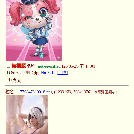
無標題
名稱:
not-specified
[26/05/29(五)14:01
ID:8mz/kqq6/LQIp]
No.7212
[
回應
]
無內文
檔名：
1779847310018.png
-(1233 KB, 768x1376)
[以預覽圖顯示]