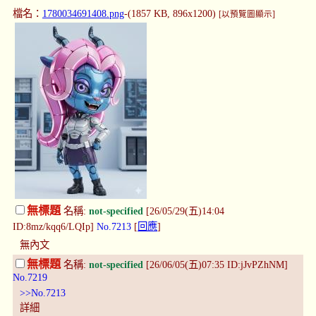
檔名：
1780034691408.png
-(1857 KB, 896x1200)
[以預覽圖顯示]
無標題
名稱:
not-specified
[26/05/29(五)14:04
ID:8mz/kqq6/LQIp]
No.7213
[
回應
]
無內文
無標題
名稱:
not-specified
[26/06/05(五)07:35 ID:jJvPZhNM]
No.7219
>>No.7213
詳細