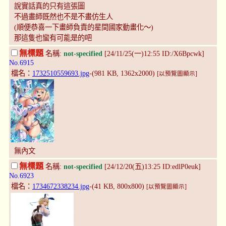
說實話真的只有這張圖
不過畫師既然也不是不畫仿生人
(順便恭喜一下畫師負責的星間國家動畫化～)
那這隻也蠻有可能是的吧
無標題
名稱:
not-specified
[24/11/25(一)12:55 ID:/X6Bpcwk]
No.6915
檔名：
1732510559693.jpg
-(981 KB, 1362x2000)
[以預覽圖顯示]
無內文
無標題
名稱:
not-specified
[24/12/20(五)13:25 ID:edlP0euk]
No.6923
檔名：
1734672338234.jpg
-(41 KB, 800x800)
[以預覽圖顯示]