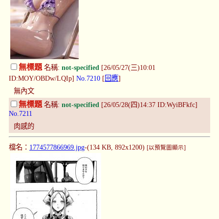
無標題
名稱:
not-specified
[26/05/27(三)10:01
ID:MOY/OBDw/LQIp]
No.7210
[
回應
]
無內文
無標題
名稱:
not-specified
[26/05/28(四)14:37 ID:WyiBFkfc]
No.7211
肉感的
檔名：
1774577866969.jpg
-(134 KB, 892x1200)
[以預覽圖顯示]