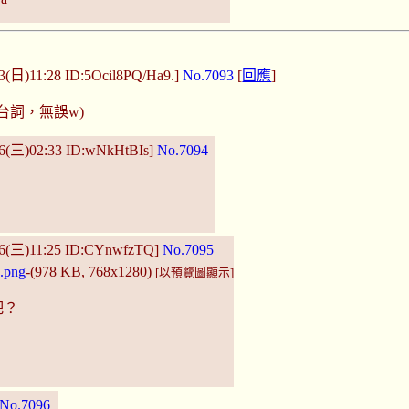
23(日)11:28 ID:5Ocil8PQ/Ha9.]
No.7093
[
回應
]
台詞，無誤w)
26(三)02:33 ID:wNkHtBIs]
No.7094
26(三)11:25 ID:CYnwfzTQ]
No.7095
.png
-(978 KB, 768x1280)
[以預覽圖顯示]
吧？
No.7096