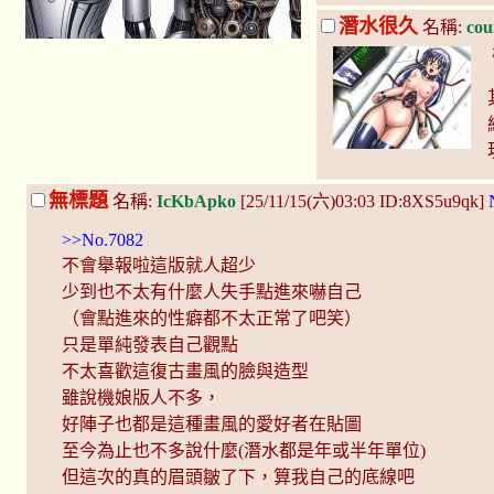
潛水很久
名稱:
cou
無標題
名稱:
IcKbApko
[25/11/15(六)03:03 ID:8XS5u9qk]
>>No.7082
不會舉報啦這版就人超少
少到也不太有什麼人失手點進來嚇自己
（會點進來的性癖都不太正常了吧笑）
只是單純發表自己觀點
不太喜歡這復古畫風的臉與造型
雖說機娘版人不多，
好陣子也都是這種畫風的愛好者在貼圖
至今為止也不多說什麼(潛水都是年或半年單位)
但這次的真的眉頭皺了下，算我自己的底線吧