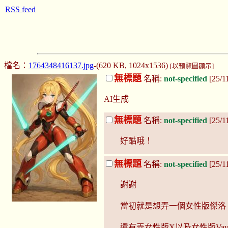
RSS feed
檔名：
1764348416137.jpg
-(620 KB, 1024x1536)
[以預覽圖顯示]
無標題
名稱:
not-specified
[25/1
AI生成
無標題
名稱:
not-specified
[25/1
好酷哦！
無標題
名稱:
not-specified
[25/1
謝謝
當初就是想弄一個女性版傑洛
還有弄女性版X以及女性版Vav