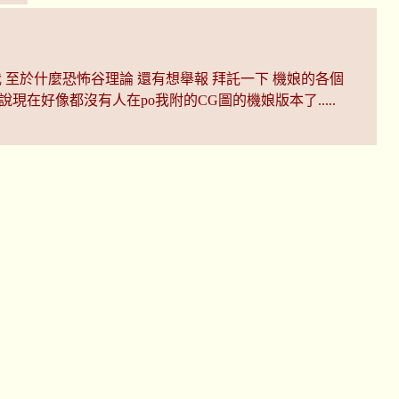
 至於什麼恐怖谷理論 還有想舉報 拜託一下 機娘的各個
話說現在好像都沒有人在po我附的CG圖的機娘版本了.....