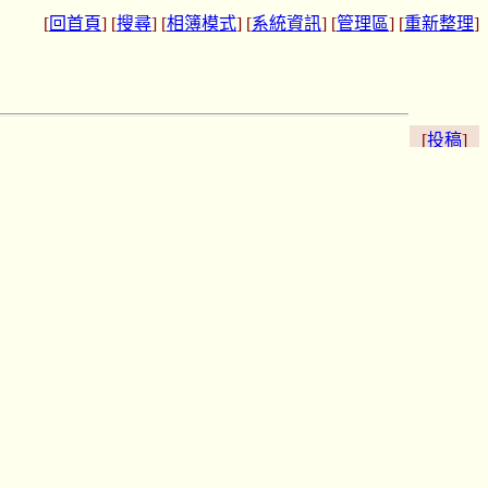
[
回首頁
] [
搜尋
] [
相簿模式
] [
系統資訊
] [
管理區
] [
重新整理
]
[
投稿
]