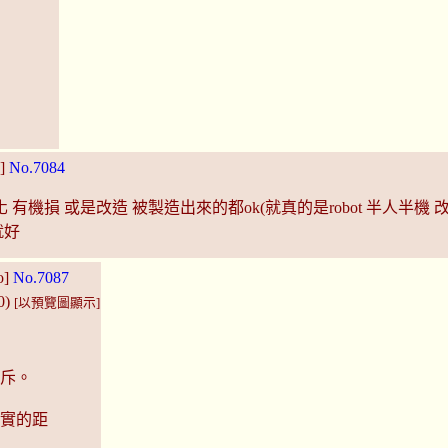
E]
No.7084
有機損 或是改造 被製造出來的都ok(就真的是robot 半人半機 
就好
o]
No.7087
0)
[以預覽圖顯示]
排斥。
現實的距