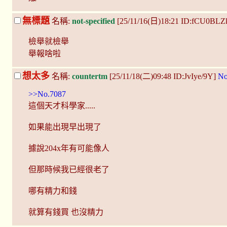
無標題
名稱:
not-specified
[25/11/16(日)18:21 ID:fCU0BLZ
檢舉就檢舉
舉報啥啦
想太多
名稱:
countertm
[25/11/18(二)09:48 ID:JvIye/9Y]
No
>>No.7087
這個天才科學家.....
如果能出現早出現了
據說204x年有可能像人
但那時候我已經很老了
哪有精力和錢
就算有錢買 也沒精力