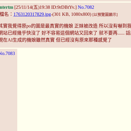
ntertm
[25/11/14(五)19:38 ID:9rDBtYv.]
No.7082
檔名：
1763120317829.jpg
-(301 KB, 1080x800)
[以預覽圖顯示]
其實我覺得原po的圖是最真實的機娘 正妹被改造 所以沒有嚇到我
網站已經幾乎快沒了 好不容易這個網站又回來了 就不要再...... 
現在AI生成的機娘雖然真實 但已經沒有原來那種感覺了
No.7083