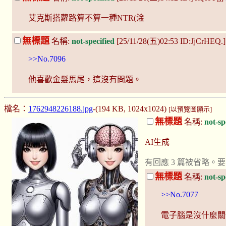
艾克斯搭蘿路算不算一種NTR(淦
無標題
名稱:
not-specified
[25/11/28(五)02:53 ID:JjCrHEQ.
>>No.7096
他喜歡金髮馬尾，這沒有問題。
檔名：
1762948226188.jpg
-(194 KB, 1024x1024)
[以預覽圖顯示]
無標題
名稱:
not-sp
AI生成
有回應 3 篇被省略
無標題
名稱:
not-sp
>>No.7077
電子腦是沒什麼關