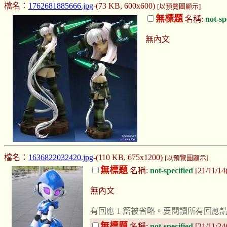
檔名：
1762681885666.jpg
-(73 KB, 600x600)
[以預覽圖顯示]
無標題
名稱:
not-sp
無內文
檔名：
1636822032420.jpg
-(110 KB, 675x1200)
[以預覽圖顯示]
無標題
名稱:
not-specified
[21/11/1
無內文
有回應 1 篇被省略。要閱讀所有回應
無標題
名稱:
not-specified
[21/11/2