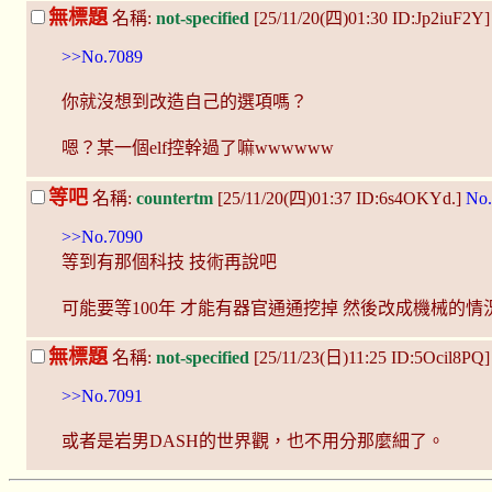
無標題
名稱:
not-specified
[25/11/20(四)01:30 ID:Jp2iuF2Y
>>No.7089
你就沒想到改造自己的選項嗎？
嗯？某一個elf控幹過了嘛wwwwww
等吧
名稱:
countertm
[25/11/20(四)01:37 ID:6s4OKYd.]
No.
>>No.7090
等到有那個科技 技術再說吧
可能要等100年 才能有器官通通挖掉 然後改成機械的情
無標題
名稱:
not-specified
[25/11/23(日)11:25 ID:5Ocil8PQ
>>No.7091
或者是岩男DASH的世界觀，也不用分那麼細了。