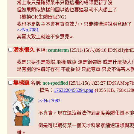
常上來只是確認某串只發這裡的繪師更新了沒
但如果類似這樣的圖以後也要連發就不大想上了
（機損OK生體器官NG）
我也不是版主不會有實際效力，只能純溝通說明意願了
>>No.7081
其實大致上就差不多意見w
潛水很久
名稱:
countertm
[25/11/15(六)09:18 ID:NkHyhri
我是只要不是戰艦 飛機 戰車 還是鋼彈娘 或是什麼擬人化 
是有別的性癖好存在 不能扼殺 只能尊重 只要不傷害人
無標題
名稱:
not-specified
[25/11/15(六)23:27 ID:KAMbp7l
檔名：
1763220455294.png
-(1055 KB, 768x128
>>No.7082
不真實，現在還沒辦法作到高度義體化還不
倒是可以期待某一個天才科學家縮短理想與
離。