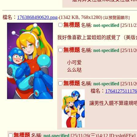
檔名：
1763868490620.png
-(1342 KB, 768x1280)
[以預覽圖顯示]
無標題
名稱:
not-specified
[25/11/
我好像喜歡上當姐姐的感覺了（美版
無標題
名稱:
not-specified
[25/11/
小可爱
么么哒
無標題
名稱:
not-specified
[25/11/
檔名：
1764127511176
讓男性入鏡不算違規
無標題
名稱:
not-specified
[25/11/26(三)14:12 ID:yslq6FFg]