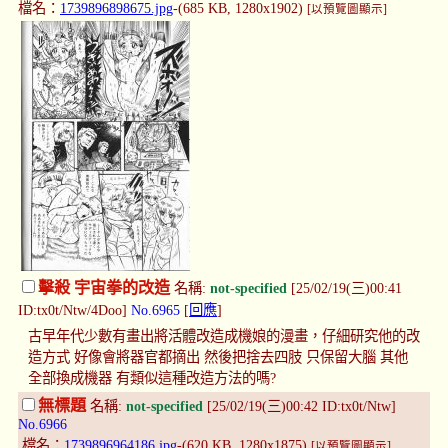
檔名：
1739896898675.jpg
-(685 KB, 1280x1902)
[以預覽圖顯示]
擊殺 宇宙拳的改造
名稱:
not-specified
[25/02/19(三)00:41
ID:tx0t/Ntw/4Doo]
No.6965
[
回應
]
古早年代少數有畫出將活體改造成機娘的漫畫，仔細研究他的改
造方式 好像會將器官都摘出 然後把捨去四肢 只保留大腦 其他
全部換成機器 有類似這種改造方法的嗎?
無標題
名稱:
not-specified
[25/02/19(三)00:42 ID:tx0t/Ntw]
No.6966
檔名：
1739896964186.jpg
-(620 KB, 1280x1875)
[以預覽圖顯示]