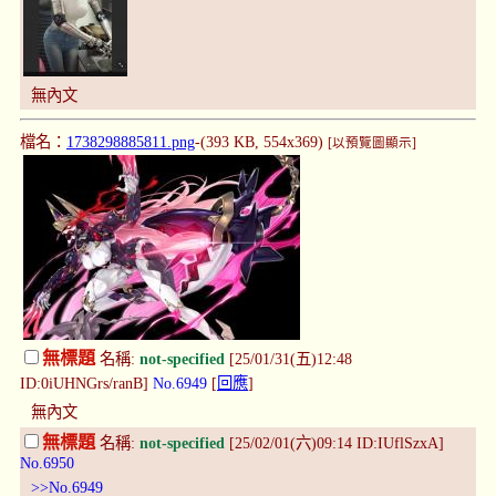
無內文
檔名：
1738298885811.png
-(393 KB, 554x369)
[以預覽圖顯示]
無標題
名稱:
not-specified
[25/01/31(五)12:48
ID:0iUHNGrs/ranB]
No.6949
[
回應
]
無內文
無標題
名稱:
not-specified
[25/02/01(六)09:14 ID:IUflSzxA]
No.6950
>>No.6949