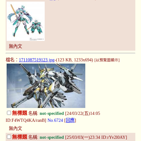
無內文
檔名：
1711087519123.jpg
-(123 KB, 1233x694)
[以預覽圖顯示]
無標題
名稱:
not-specified
[24/03/22(五)14:05
ID:F4WTQ4KA/ranB]
No.6724
[
回應
]
無內文
無標題
名稱:
not-specified
[25/03/03(一)23:34 ID:rYv2l0AY]