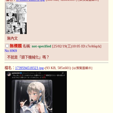
無內文
無標題
名稱:
not-specified
[25/02/19(三)10:05 ID:c7eA6qck]
No.6969
不就是「頭下機械化」嗎？
檔名：
1739594518323.jpg
-(93 KB, 585x601)
[以預覽圖顯示]