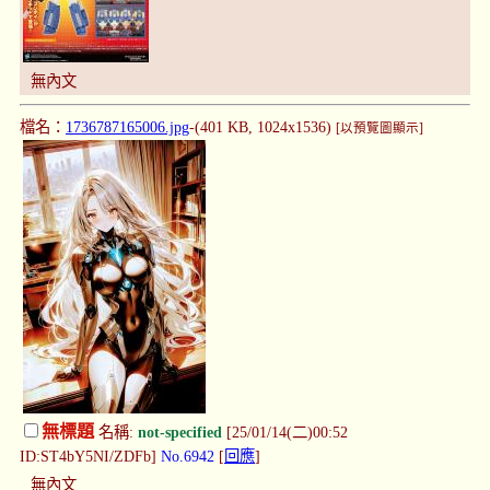
無內文
檔名：
1736787165006.jpg
-(401 KB, 1024x1536)
[以預覽圖顯示]
無標題
名稱:
not-specified
[25/01/14(二)00:52
ID:ST4bY5NI/ZDFb]
No.6942
[
回應
]
無內文