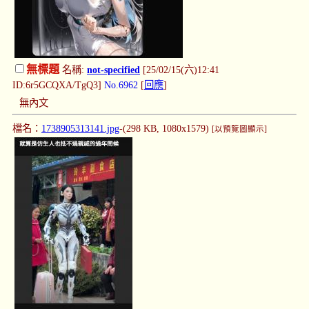
無標題
名稱:
not-specified
[25/02/15(六)12:41
ID:6r5GCQXA/TgQ3]
No.6962
[
回應
]
無內文
檔名：
1738905313141.jpg
-(298 KB, 1080x1579)
[以預覽圖顯示]