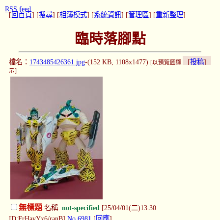
RSS feed
[
回首頁
] [
搜尋
] [
相簿模式
] [
系統資訊
] [
管理區
] [
重新整理
]
臨時落腳點
檔名：
1743485426361.jpg
-(152 KB, 1108x1477)
[
投稿
]
[以預覽圖顯
示]
無標題
名稱:
not-specified
[25/04/01(二)13:30
ID:FrHayYx6/ranB]
No.6981
[
回應
]