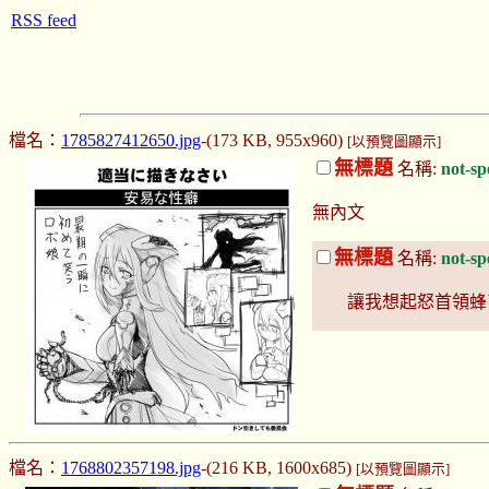
RSS feed
檔名：
1785827412650.jpg
-(173 KB, 955x960)
[以預覽圖顯示]
無標題
名稱:
not-sp
無內文
無標題
名稱:
not-sp
讓我想起怒首領蜂
檔名：
1768802357198.jpg
-(216 KB, 1600x685)
[以預覽圖顯示]