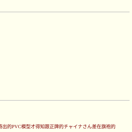
有從當時出的PVC模型才得知跟正牌的チャイナさん差在旗袍的