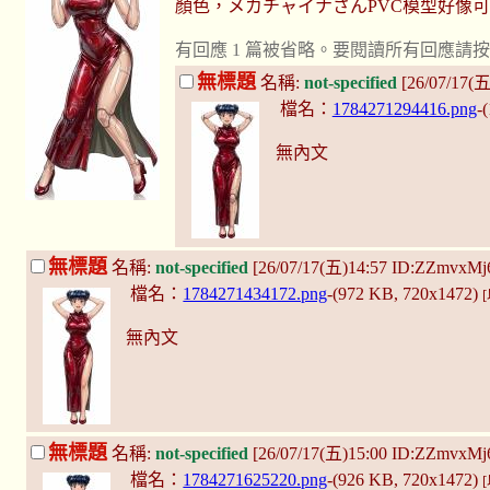
顏色，メカチャイナさんPVC模型好像
有回應 1 篇被省略。要閱讀所有回應請
無標題
名稱:
not-specified
[26/07/17(
檔名：
1784271294416.png
-
無內文
無標題
名稱:
not-specified
[26/07/17(五)14:57 ID:ZZmvxMj
檔名：
1784271434172.png
-(972 KB, 720x1472)
無內文
無標題
名稱:
not-specified
[26/07/17(五)15:00 ID:ZZmvxMj
檔名：
1784271625220.png
-(926 KB, 720x1472)