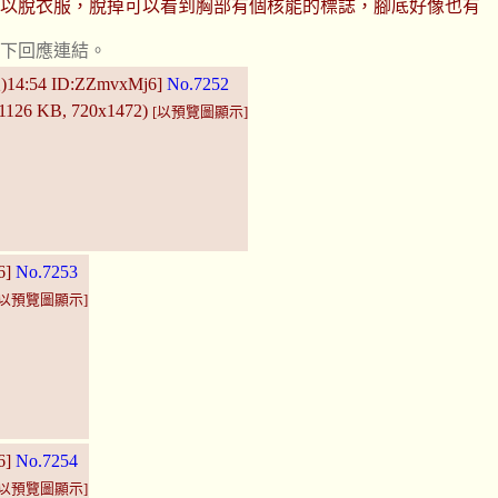
可以脫衣服，脫掉可以看到胸部有個核能的標誌，腳底好像也有
按下回應連結。
五)14:54 ID:ZZmvxMj6]
No.7252
(1126 KB, 720x1472)
[以預覽圖顯示]
6]
No.7253
[以預覽圖顯示]
6]
No.7254
[以預覽圖顯示]