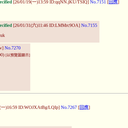
ecified
[26/01/19(一)13:59 ID:qqNN.jKU/TSIQ]
No.7151
[
回應
]
ecified
[26/01/31(六)11:46 ID:LMMrc9OA]
No.7155
cuk
3w]
No.7270
00)
[以預覽圖顯示]
7(一)16:59 ID:WOJXAtBg/LQIp]
No.7267
[
回應
]