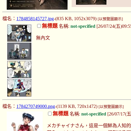
檔名：
1784858145727.jpg
-(835 KB, 1052x3079)
[以預覽圖顯示]
無標題
名稱:
not-specified
[26/07/24(五)09:
無內文
檔名：
1784270749000.png
-(1139 KB, 720x1472)
[以預覽圖顯示]
無標題
名稱:
not-specified
[26/07/17(五
メカチャイナさん，這是一個鮮為人知的機娘，