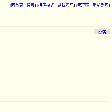
[
回首頁
] [
搜尋
] [
相簿模式
] [
系統資訊
] [
管理區
] [
重新整理
]
[
投稿
]